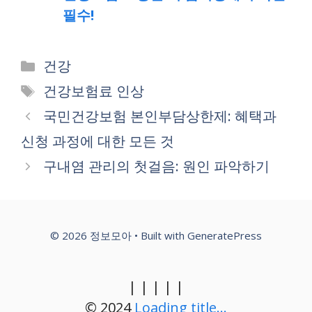
필수!
Categories
건강
Tags
건강보험료 인상
국민건강보험 본인부담상한제: 혜택과
신청 과정에 대한 모든 것
구내염 관리의 첫걸음: 원인 파악하기
© 2026 정보모아
• Built with
GeneratePress
|
|
|
|
|
© 2024
Loading title...