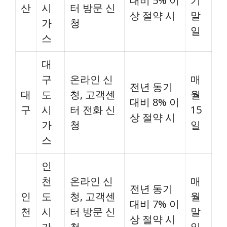
대비 5% 이
기
산
시
터 방문 신
상 절약 시
말
가
청
일
스
대
구
온라인 신
매
전년 동기
대
도
청, 고객센
월
대비 8% 이
구
시
터 전화 신
15
상 절약 시
가
청
일
스
인
천
온라인 신
매
전년 동기
인
도
청, 고객센
월
대비 7% 이
천
시
터 방문 신
말
상 절약 시
가
청
일