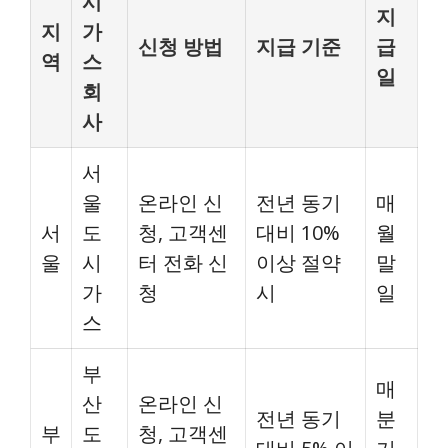
시
지
지
가
신청 방법
지급 기준
급
역
스
일
회
사
서
울
온라인 신
전년 동기
매
서
도
청, 고객센
대비 10%
월
울
시
터 전화 신
이상 절약
말
가
청
시
일
스
부
매
산
온라인 신
전년 동기
분
부
도
청, 고객센