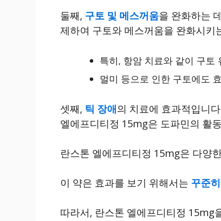
둘째,
구토 및 메스꺼움
을 완화하는 
제하여 구토와 메스꺼움을 완화시키는
특히, 항암 치료와 같이 구토
멀미 등으로 인한 구토에도 
셋째,
틱 장애
의 치료에 효과적입니다
엘에프디티정 15mg은 도파민의 활
란스톤 엘에프디티정 15mg은 다양
이 약은 효과를 보기 위해서는
꾸준히
따라서, 란스톤 엘에프디티정 15mg