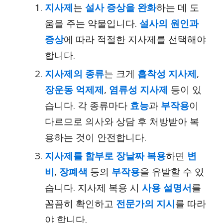
지사제
는
설사 증상을 완화
하는 데 도
움을 주는 약물입니다.
설사의 원인과
증상
에 따라 적절한 지사제를 선택해야
합니다.
지사제의 종류
는 크게
흡착성 지사제
,
장운동 억제제
,
염류성 지사제
등이 있
습니다. 각 종류마다
효능
과
부작용
이
다르므로 의사와 상담 후 처방받아 복
용하는 것이 안전합니다.
지사제를 함부로 장날짜 복용
하면
변
비
,
장폐색
등의
부작용
을 유발할 수 있
습니다. 지사제 복용 시
사용 설명서
를
꼼꼼히 확인하고
전문가의 지시
를 따라
야 합니다.