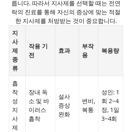
릅니다. 따라서 지사제를 선택할 때는 전연
락의 진료를 통해 자신의 증상에 맞는 적절
한 지사제를 처방받는 것이 중요합니다.
지
사
작용 기
부작
제
효과
복용량
전
용
종
류
흡
착
장내 독
성인: 1
설사
성
소 및 바
변비,
회 2~4
증상
지
이러스
복통
정, 1일
완화
사
흡착
3~4회
제