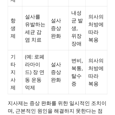
내성
설사를
의사의
항
설사
균 발
유발하는
처방에
생
증상
생,
세균 감
따라
제
완화
위장
염 치료
복용
장애
기
(예: 로페
변비,
의사의
타
라마이
설사
복통,
처방에
지
드) 장 연
증상
탈수
따라
사
동 운동
완화
증
복용
제
억제
지사제는 증상 완화를 위한 일시적인 조치이
며, 근본적인 원인을 해결하지 못한다는 점