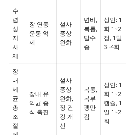
수
렴
변비,
성인: 1
장 연동
설사
성
복통,
회 1~2
운동 억
증상
지
탈수
정, 1일
제
완화
사
증
3~4회
제
장
내
설사
성인: 1
세
증상
복통,
장내 유
회 1~2
균
완화,
복부
익균 증
캡슐, 1
총
장 건
팽만
식 촉진
일 1~2
조
강 개
감
회
절
선
제