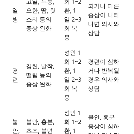
고열, 두통,
회 1~2
되거나 다른
열
오한, 땀, 헛
환, 1
증상이 나타
병
소리 등의
일 2~3
나면 의사와
증상 완화
회 복
상담
용
성인 1
회 1~2
경련이 심하
경련, 발작,
경
환, 1
거나 반복될
떨림 등의
련
일 2~3
경우 의사와
증상 완화
회 복
상담
용
성인 1
불안, 흥분
불
불안, 흥분,
회 1~2
증상이 심하
안,
초조, 불면
환, 1