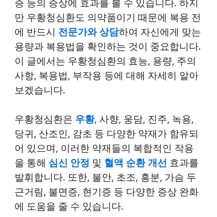
증 등의 증상에 효과를 볼 수 있습니다. 하지
만 우황청심환도 의약품이기 때문에 복용 전
에 반드시
전문가와 상담
하여 자신에게 맞는
용량과 복용법을 확인하는 것이 중요합니다.
이 글에서는 우황청심환의 효능, 용량, 주의
사항, 복용법, 부작용 등에 대해 자세히 알아
보겠습니다.
우황청심환은
우황
, 사향, 웅담, 진주, 녹용,
당귀, 산조인, 감초 등 다양한 약재가 함유되
어 있으며, 이러한 약재들의 복합적인 작용
을 통해
심신 안정
및
혈액 순환 개선
효과를
발휘합니다. 또한, 불안, 초조, 흥분, 가슴 두
근거림, 불면증, 현기증 등 다양한 증상 완화
에 도움을 줄 수 있습니다.