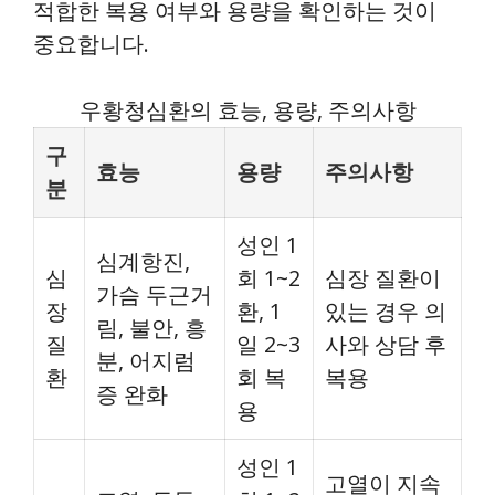
적합한 복용 여부와 용량을 확인하는 것이
중요합니다.
우황청심환의 효능, 용량, 주의사항
구
효능
용량
주의사항
분
성인 1
심계항진,
심
회 1~2
심장 질환이
가슴 두근거
장
환, 1
있는 경우 의
림, 불안, 흥
질
일 2~3
사와 상담 후
분, 어지럼
환
회 복
복용
증 완화
용
성인 1
고열이 지속