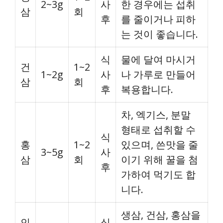
2~3g
사
한 경우에는 섭취
삼
회
후
를 줄이거나 피하
는 것이 좋습니다.
식
물에 달여 마시거
건
1~2
1~2g
사
나 가루로 만들어
삼
회
후
복용합니다.
차, 엑기스, 분말
형태로 섭취할 수
식
홍
1~2
있으며, 쓴맛을 줄
3~5g
사
삼
회
이기 위해 꿀을 첨
후
가하여 먹기도 합
니다.
생삼, 건삼, 홍삼을
인
식