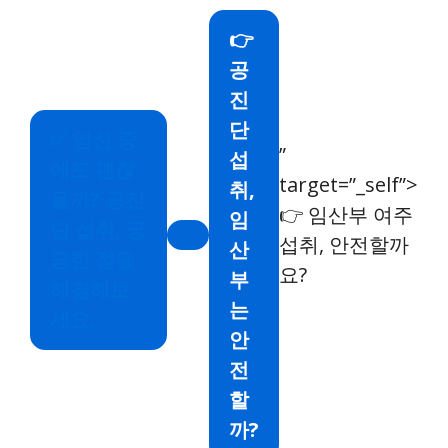
👉
공
진
단
✅
임신 중
”
섭
에도 괜찮
target=”_self”>
취,
을까? 공진
👉 임산부 여주
임
단 섭취, 궁
섭취, 안전할까
산
금한 점을
요?
부
해결해보
는
세요.
안
전
할
까?