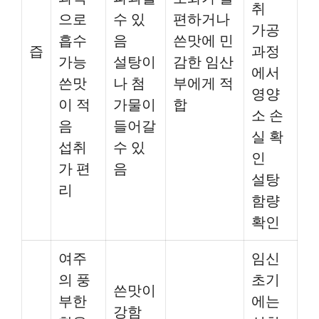
취
으로
수 있
편하거나
가공
흡수
음
쓴맛에 민
즙
과정
가능
설탕이
감한 임산
에서
쓴맛
나 첨
부에게 적
영양
이 적
가물이
합
소 손
음
들어갈
실 확
섭취
수 있
인
가 편
음
설탕
리
함량
확인
여주
임신
의 풍
초기
쓴맛이
부한
에는
강함