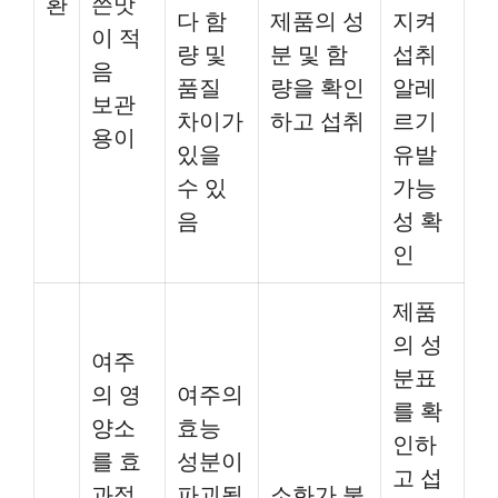
환
쓴맛
다 함
제품의 성
지켜
이 적
량 및
분 및 함
섭취
음
품질
량을 확인
알레
보관
차이가
하고 섭취
르기
용이
있을
유발
수 있
가능
음
성 확
인
제품
의 성
여주
분표
의 영
여주의
를 확
양소
효능
인하
를 효
성분이
고 섭
과적
파괴될
소화가 불