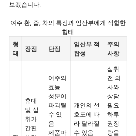
보겠습니다.
여주 환, 즙, 차의 특징과 임산부에게 적합한
형태
형
임산부 적
주의
장점
단점
태
합성
사항
섭취
여주의
전 의
효능
사와
성분이
상담
휴대
파괴될
개인의 선
필요
및 섭
수 있
호도에 따
하루
취가
음
라 달라질
권장
간편
제품마
수 있음
량을