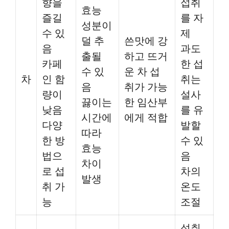
향을
섭취
효능
즐길
를 자
성분이
수 있
제
덜 추
쓴맛에 강
음
과도
출될
하고 뜨거
카페
한 섭
수 있
운 차 섭
차
인 함
취는
음
취가 가능
량이
설사
끓이는
한 임산부
낮음
를 유
시간에
에게 적합
다양
발할
따라
한 방
수 있
효능
법으
음
차이
로 섭
차의
발생
취 가
온도
능
조절
섭취