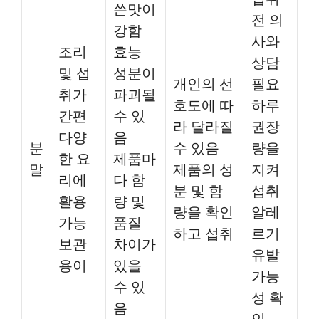
쓴맛이
전 의
강함
사와
조리
효능
상담
및 섭
성분이
개인의 선
필요
취가
파괴될
호도에 따
하루
간편
수 있
라 달라질
권장
다양
음
분
수 있음
량을
한 요
제품마
말
제품의 성
지켜
리에
다 함
분 및 함
섭취
활용
량 및
량을 확인
알레
가능
품질
하고 섭취
르기
보관
차이가
유발
용이
있을
가능
수 있
성 확
음
인