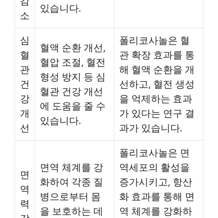
감
있습니다.
소
심
폴리코사놀은 혈
혈액 순환 개선,
혈
관 확장 효과를 통
혈압 조절, 혈전
관
해 혈액 순환을 개
형성 방지 등 심
건
선하고, 혈전 생성
혈관 건강 개선
강
을 억제하는 효과
에 도움을 줄 수
개
가 있다는 연구 결
있습니다.
선
과가 있습니다.
폴리코사놀은 면
면역 체계를 강
역세포의 활성을
면
화하여 각종 질
증가시키고, 항산
역
병으로부터 몸
화 효과를 통해 면
력
을 보호하는 데
역 체계를 강화하