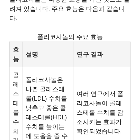
려져 있습니다. 주요 효능은 다음과 같습니
다.
폴리코사놀의 주요 효능
효
설명
연구 결과
능
콜
폴리코사놀은
레
나쁜 콜레스테
스
여러 연구에서 폴
롤(LDL) 수치를
테
리코사놀이 콜레
낮추고 좋은 콜
롤
스테롤 수치를 감
레스테롤(HDL)
수
소시키는 효과가
수치를 높이는
치
확인되었습니다.
데 도움을 줄 수