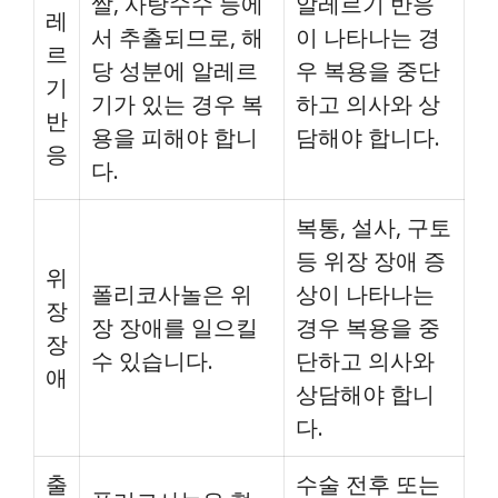
쌀, 사탕수수 등에
알레르기 반응
레
서 추출되므로, 해
이 나타나는 경
르
당 성분에 알레르
우 복용을 중단
기
기가 있는 경우 복
하고 의사와 상
반
용을 피해야 합니
담해야 합니다.
응
다.
복통, 설사, 구토
등 위장 장애 증
위
폴리코사놀은 위
상이 나타나는
장
장 장애를 일으킬
경우 복용을 중
장
수 있습니다.
단하고 의사와
애
상담해야 합니
다.
출
수술 전후 또는