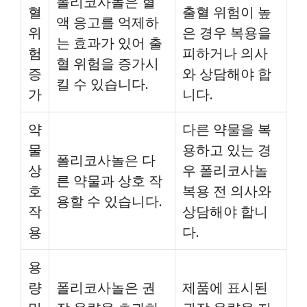
폴리코사놀은 혈
혈
출혈 위험이 높
액 응고를 억제하
위
은 경우 복용을
는 효과가 있어 출
험
피하거나 의사
혈 위험을 증가시
증
와 상담해야 합
킬 수 있습니다.
가
니다.
약
다른 약물을 복
물
용하고 있는 경
폴리코사놀은 다
상
우 폴리코사놀
른 약물과 상호 작
호
복용 전 의사와
용할 수 있습니다.
작
상담해야 합니
용
다.
용
량
폴리코사놀은 권
제품에 표시된