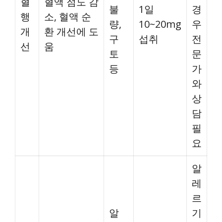
혈
혈액 점도 감
불
1일
경
행
소, 혈액 순
량,
10~20mg
우
개
환 개선에 도
구
섭취
전
선
움
토
문
등
가
와
상
담
필
요
알
레
르
알
기