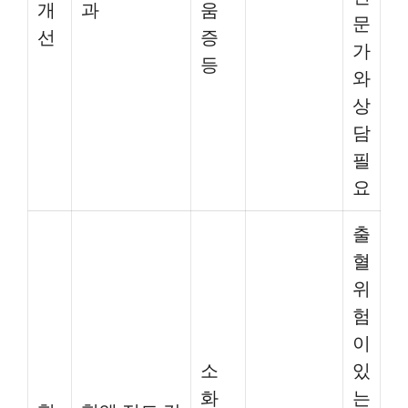
개
과
움
문
선
증
가
등
와
상
담
필
요
출
혈
위
험
이
소
있
화
는