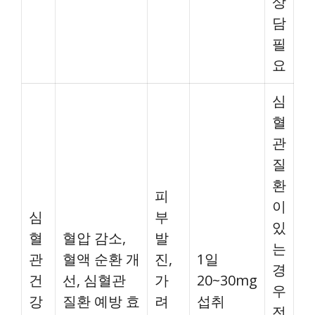
상
담
필
요
심
혈
관
질
환
피
이
심
부
있
혈
혈압 감소,
발
는
관
혈액 순환 개
진,
1일
경
건
선, 심혈관
가
20~30mg
우
강
질환 예방 효
려
섭취
전