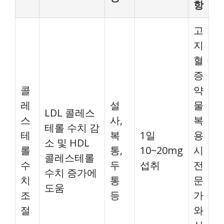
항
고
지
혈
증
콜
약
레
설
물
LDL 콜레스
스
사,
복
테롤 수치 감
테
복
1일
용
소 및 HDL
롤
통,
10~20mg
시
콜레스테롤
수
두
섭취
전
수치 증가에
치
통
문
도움
조
등
가
절
와