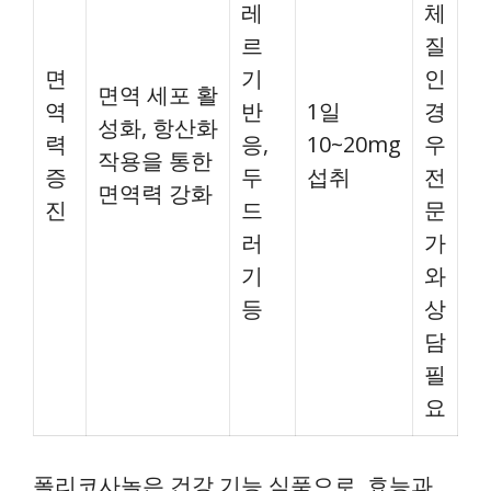
레
체
르
질
면
기
인
면역 세포 활
역
반
1일
경
성화, 항산화
력
응,
10~20mg
우
작용을 통한
증
두
섭취
전
면역력 강화
진
드
문
러
가
기
와
등
상
담
필
요
폴리코사놀은 건강 기능 식품으로, 효능과