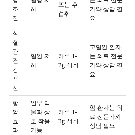
또는 후
조
하
가와 상담 필
섭취
절
요
심
혈
고혈압 환자
관
혈압 저
하루 1-
는 의료 전문
건
하
2g 섭취
가와 상담 필
강
요
개
선
항
일부 약
암 환자는 의
암
물과 상
하루 1-
료 전문가와
효
호 작용
3g 섭취
상담 필요
과
가능