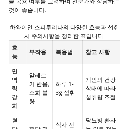
물 복용 여부를 고려하여 전문가와 상담하는
것이 좋습니다.
하와이안 스피루리나의 다양한 효능과 섭취
시 주의사항을 정리한 표입니다.
효
부작용
복용법
참고 사항
능
면
알레르
역
개인의 건강
기 반응,
하루 1-
력
상태에 따라
소화 불
3g 섭취
강
섭취량 조절
량
화
혈
당뇨병 환자
식사 전
당
혈당 저
는 의료 전문