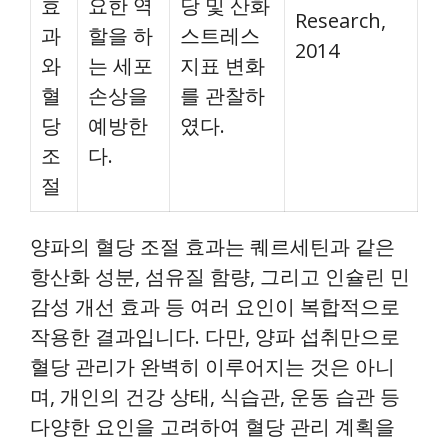
효
요한 역
당 및 산화
Research,
과
할을 하
스트레스
2014
와
는 세포
지표 변화
혈
손상을
를 관찰하
당
예방한
였다.
조
다.
절
양파의 혈당 조절 효과는 퀘르세틴과 같은
항산화 성분, 섬유질 함량, 그리고 인슐린 민
감성 개선 효과 등 여러 요인이 복합적으로
작용한 결과입니다. 다만, 양파 섭취만으로
혈당 관리가 완벽히 이루어지는 것은 아니
며, 개인의 건강 상태, 식습관, 운동 습관 등
다양한 요인을 고려하여 혈당 관리 계획을