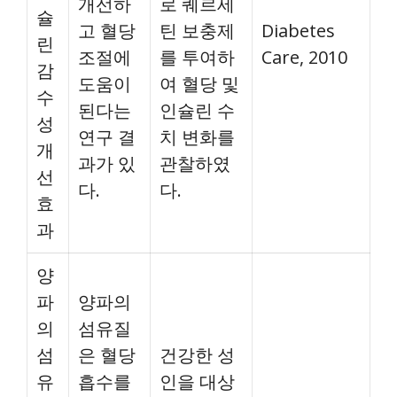
개선하
로 퀘르세
슐
고 혈당
틴 보충제
Diabetes
린
조절에
를 투여하
Care, 2010
감
도움이
여 혈당 및
수
된다는
인슐린 수
성
연구 결
치 변화를
개
과가 있
관찰하였
선
다.
다.
효
과
양
파
양파의
의
섬유질
섬
은 혈당
건강한 성
유
흡수를
인을 대상