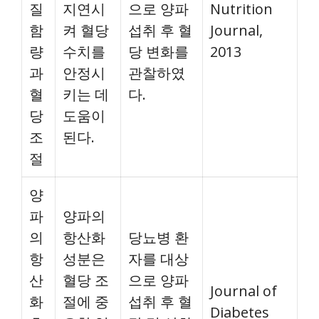
질
지연시
으로 양파
Nutrition
함
켜 혈당
섭취 후 혈
Journal,
량
수치를
당 변화를
2013
과
안정시
관찰하였
혈
키는 데
다.
당
도움이
조
된다.
절
양
파
양파의
의
항산화
당뇨병 환
항
성분은
자를 대상
산
혈당 조
으로 양파
Journal of
화
절에 중
섭취 후 혈
Diabetes