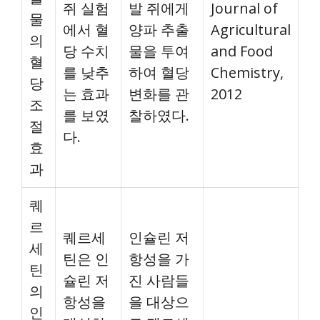
쥐 실험
발 쥐에게
Journal of
물
에서 혈
양파 추출
Agricultural
의
당 수치
물을 투여
and Food
혈
를 낮추
하여 혈당
Chemistry,
당
는 효과
변화를 관
2012
조
를 보였
찰하였다.
절
다.
효
과
퀘
르
퀘르세
인슐린 저
세
틴은 인
항성을 가
틴
슐린 저
진 사람들
의
항성을
을 대상으
인