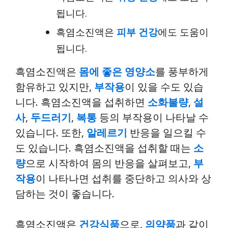
됩니다.
흑염소진액은
피부 건강
에도 도움이
됩니다.
흑염소진액은
몸에 좋은 영양소
를 풍부하게
함유하고 있지만,
부작용
이 있을 수도 있습
니다. 흑염소진액을 섭취하면
소화불량
,
설
사
,
두드러기
,
복통
등의 부작용이 나타날 수
있습니다. 또한,
알레르기
반응을 일으킬 수
도 있습니다. 흑염소진액을 섭취할 때는
소
량
으로 시작하여 몸의 반응을 살펴보고,
부
작용
이 나타나면 섭취를 중단하고 의사와 상
담하는 것이 좋습니다.
흑염소진액은
건강식품
으로,
의약품
과 같이