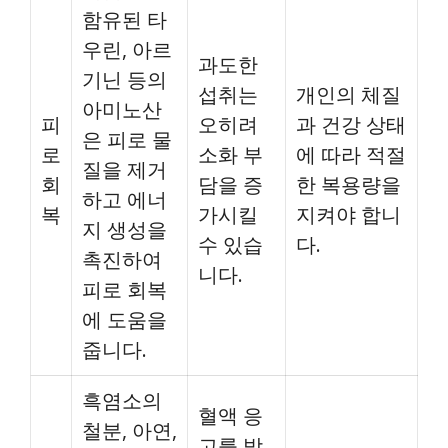
함유된 타
우린, 아르
과도한
기닌 등의
섭취는
개인의 체질
아미노산
피
오히려
과 건강 상태
은 피로 물
로
소화 부
에 따라 적절
질을 제거
회
담을 증
한 복용량을
하고 에너
복
가시킬
지켜야 합니
지 생성을
수 있습
다.
촉진하여
니다.
피로 회복
에 도움을
줍니다.
흑염소의
혈액 응
철분, 아연,
고를 방