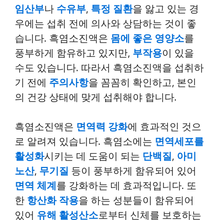
임산부
나
수유부
,
특정 질환
을 앓고 있는 경
우에는 섭취 전에 의사와 상담하는 것이 좋
습니다. 흑염소진액은
몸에 좋은 영양소
를
풍부하게 함유하고 있지만,
부작용
이 있을
수도 있습니다. 따라서 흑염소진액을 섭취하
기 전에
주의사항
을 꼼꼼히 확인하고, 본인
의 건강 상태에 맞게 섭취해야 합니다.
흑염소진액은
면역력 강화
에 효과적인 것으
로 알려져 있습니다. 흑염소에는
면역세포를
활성화
시키는 데 도움이 되는
단백질
,
아미
노산
,
무기질
등이 풍부하게 함유되어 있어
면역 체계
를 강화하는 데 효과적입니다. 또
한
항산화 작용
을 하는 성분들이 함유되어
있어
유해 활성산소
로부터 신체를 보호하는