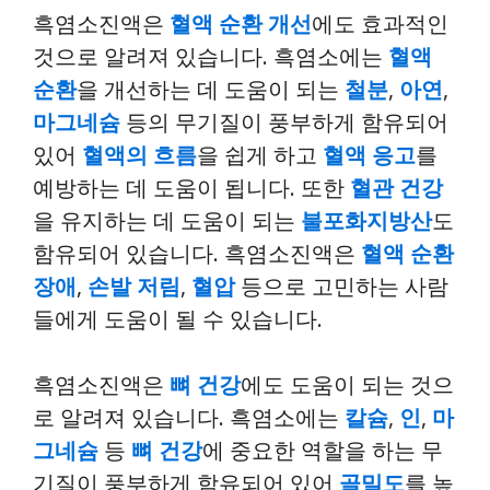
흑염소진액은
혈액 순환 개선
에도 효과적인
것으로 알려져 있습니다. 흑염소에는
혈액
순환
을 개선하는 데 도움이 되는
철분
,
아연
,
마그네슘
등의 무기질이 풍부하게 함유되어
있어
혈액의 흐름
을 쉽게 하고
혈액 응고
를
예방하는 데 도움이 됩니다. 또한
혈관 건강
을 유지하는 데 도움이 되는
불포화지방산
도
함유되어 있습니다. 흑염소진액은
혈액 순환
장애
,
손발 저림
,
혈압
등으로 고민하는 사람
들에게 도움이 될 수 있습니다.
흑염소진액은
뼈 건강
에도 도움이 되는 것으
로 알려져 있습니다. 흑염소에는
칼슘
,
인
,
마
그네슘
등
뼈 건강
에 중요한 역할을 하는 무
기질이 풍부하게 함유되어 있어
골밀도
를 높