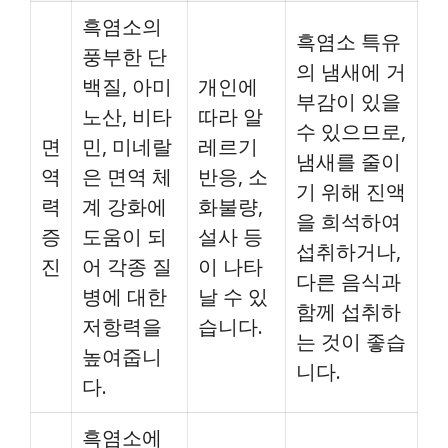
흑염소의
흑염소 특유
풍부한 단
의 냄새에 거
백질, 아미
개인에
부감이 있을
노산, 비타
따라 알
수 있으므로,
면
민, 미네랄
레르기
냄새를 줄이
역
은 면역 체
반응, 소
기 위해 진액
력
계 강화에
화불량,
을 희석하여
증
도움이 되
설사 등
섭취하거나,
진
어 각종 질
이 나타
다른 음식과
병에 대한
날 수 있
함께 섭취하
저항력을
습니다.
는 것이 좋습
높여줍니
니다.
다.
흑염소에