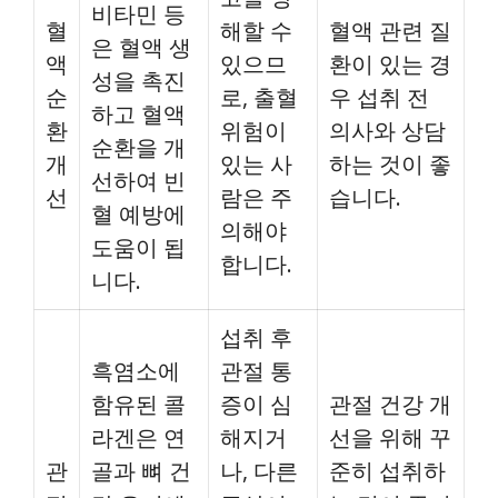
비타민 등
혈
해할 수
혈액 관련 질
은 혈액 생
액
있으므
환이 있는 경
성을 촉진
순
로, 출혈
우 섭취 전
하고 혈액
환
위험이
의사와 상담
순환을 개
개
있는 사
하는 것이 좋
선하여 빈
선
람은 주
습니다.
혈 예방에
의해야
도움이 됩
합니다.
니다.
섭취 후
흑염소에
관절 통
함유된 콜
증이 심
관절 건강 개
라겐은 연
해지거
선을 위해 꾸
관
골과 뼈 건
나, 다른
준히 섭취하