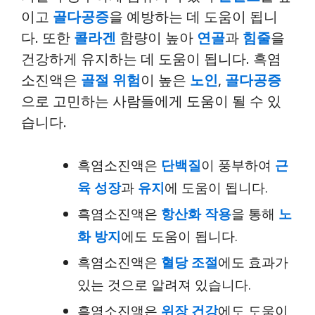
이고
골다공증
을 예방하는 데 도움이 됩니
다. 또한
콜라겐
함량이 높아
연골
과
힘줄
을
건강하게 유지하는 데 도움이 됩니다. 흑염
소진액은
골절 위험
이 높은
노인
,
골다공증
으로 고민하는 사람들에게 도움이 될 수 있
습니다.
흑염소진액은
단백질
이 풍부하여
근
육 성장
과
유지
에 도움이 됩니다.
흑염소진액은
항산화 작용
을 통해
노
화 방지
에도 도움이 됩니다.
흑염소진액은
혈당 조절
에도 효과가
있는 것으로 알려져 있습니다.
흑염소진액은
위장 건강
에도 도움이