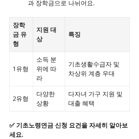
과 장학금으로 나뉘어요.
장학
지원 대
금 유
특징
상
형
소득 분
기초생활수급자 및
1유형
위에 따
차상위 계층 우대
라
다양한
다자녀 가구 지원 및
2유형
상황
대출 혜택
✅
기초노령연금 신청 요건을 자세히 알아보
세요.