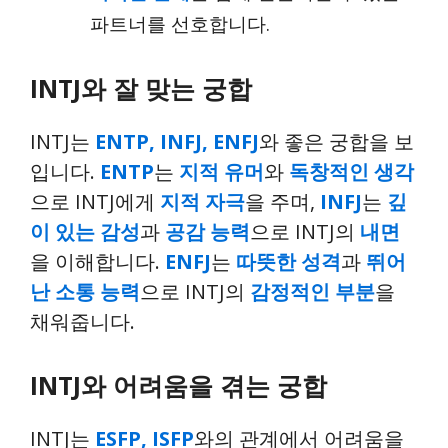
파트너를 선호합니다.
INTJ와 잘 맞는 궁합
INTJ는
ENTP, INFJ, ENFJ
와 좋은 궁합을 보
입니다.
ENTP
는
지적 유머
와
독창적인 생각
으로 INTJ에게
지적 자극
을 주며,
INFJ
는
깊
이 있는 감성
과
공감 능력
으로 INTJ의
내면
을 이해합니다.
ENFJ
는
따뜻한 성격
과
뛰어
난 소통 능력
으로 INTJ의
감정적인 부분
을
채워줍니다.
INTJ와 어려움을 겪는 궁합
INTJ는
ESFP, ISFP
와의 관계에서 어려움을