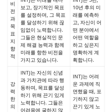
비
보고, 장기적인 목표
10년 후의 미
전
를 설정하며, 그 목표
래를 예측하
과
를 달성하기 위해 끊
고, 자신이 어
목
임없이 노력합니다.
떤 분야에서
표
그들은 현실적인 문
어떤 역할을
지
제 해결 능력과 함께
하고 싶은지
향
미래를 향한 비전을
명확하게 계
적
가지고 있습니다.
획합니다.
INTJ는 자신의 신념
INTJ는 어려
과 가치관에 따라 행
강
운 과제에 직
동하며, 목표를 달성
력
면했을 때, 포
하기 위해 끈기 있게
한
기하지 않고
노력합니다. 그들은
의
끈기 있게 노
어려움에 굴하지 않