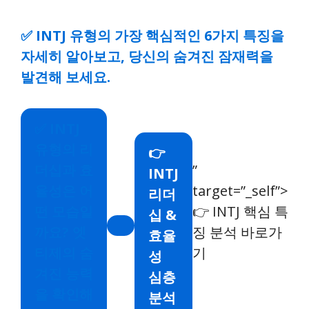
✅
INTJ 유형의 가장 핵심적인 6가지 특징을
자세히 알아보고, 당신의 숨겨진 잠재력을
발견해 보세요.
✅
INTJ
유형의 리
👉
더십과 효
”
INTJ
율성은 어
target=”_self”>
리더
떤 모습일
👉 INTJ 핵심 특
십 &
까요? 엣
징 분석 바로가
효율
티제의 숨
기
성
겨진 능력
심층
을 확인해
분석