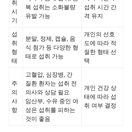
취
복 섭취는 소화불량
섭취 시간 간
시
유발 가능
격 유지
기
섭
개인의 선호
분말, 정제, 캡슐, 음
취
도에 따라 적
식 첨가 등 다양한 형
형
절한 형태 선
태로 섭취 가능
태
택
고혈압, 심장병, 간
주
질환 환자는 섭취 전
개인 건강 상
의
의사와 상담 필요
태에 따라 섭
사
임산부, 수유 중인 여
취 여부 결정
항
성은 섭취를 피하는
것이 좋음