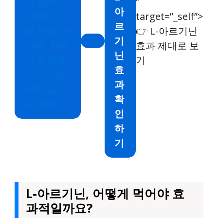
닌 섭취가
”
아
어떻게 근
target=”_self”>
르
육 성장, 지
👉 L-아르기닌
기
구력, 회복
효과 제대로 보
닌
에 도움을
기
효
주는지 자
과
세히 알아
확
보세요!
인
하
기
L-아르기닌, 어떻게 먹어야 효
과적일까요?