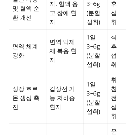
자, 혈액 응
3~6g
후
및 혈액 순
고 장애 환
(분할
섭
환 개선
자
섭취)
취
1일
식
면역 억제
면역 체계
3~6g
후
제 복용 환
강화
(분할
섭
자
섭취)
취
취
1일
성장 호르
갑상선 기
침
3~6g
몬 생성 촉
능 저하증
전
(분할
진
환자
섭
섭취)
취
운