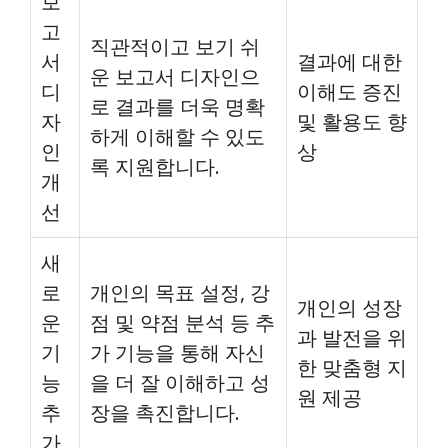
보
고
직관적이고 보기 쉬
서
결과에 대한
운 보고서 디자인으
디
이해도 증진
로 결과를 더욱 명확
자
및 활용도 향
하게 이해할 수 있도
인
상
록 지원합니다.
개
선
새
로
개인의 목표 설정, 강
개인의 성장
운
점 및 약점 분석 등 추
과 발전을 위
기
가 기능을 통해 자신
한 맞춤형 지
능
을 더 잘 이해하고 성
원 제공
추
장을 촉진합니다.
가