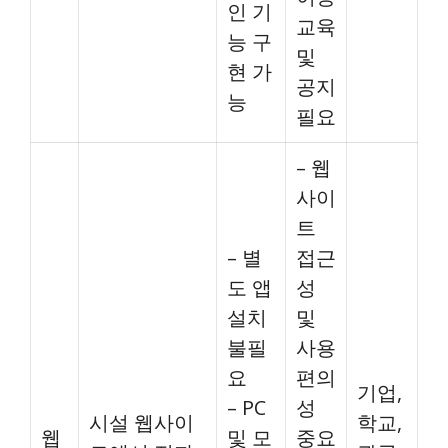
인 기
교육
능 구
및
현 가
공지
능
필요
– 웹
사이
트
– 별
접근
도 앱
성
설치
및
불필
사용
요
편의
기업,
– PC
성
시설 웹사이
학교,
웹
및 모
중요