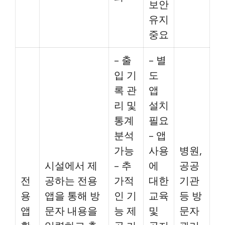
보안
유지
중요
– 출
– 별
입 기
도
록 관
앱
리 및
설치
통계
필요
분석
– 앱
가능
사용
병원,
시설에서 제
– 추
에
공공
전
공하는 전용
가적
대한
기관
용
앱을 통해 방
인 기
교육
등 방
앱
문자 내용을
능 제
및
문자