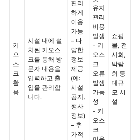
편리
유지
하게
관리
이용
비용
가능
발생
쇼핑
시설 내에 설
– 다
키
– 키
몰, 전
치된 키오스
양한
오
오스
시회,
크를 통해 방
정보
스
크
박람
문자 내용을
제공
크
오류
회 등
입력하고 출
(예:
활
발생
대규
입을 관리합
시설
용
가능
모 시
니다.
공지,
성
설
행사
– 키
정보)
오스
– 추
크
가적
이용