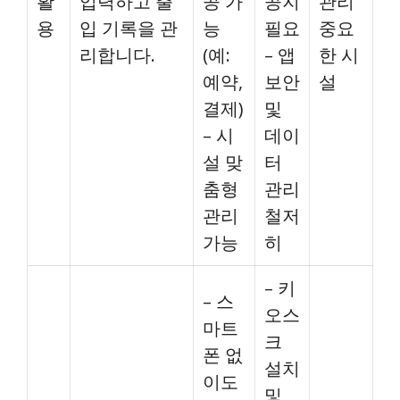
활
입력하고 출
공 가
공지
관리
용
입 기록을 관
능
필요
중요
리합니다.
(예:
– 앱
한 시
예약,
보안
설
결제)
및
– 시
데이
설 맞
터
춤형
관리
관리
철저
가능
히
– 키
– 스
오스
마트
크
폰 없
설치
이도
및