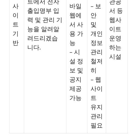
트에서 전자
관공
사
바일
– 보
출입명부 입
서 등
이
웹에
안
력 및 관리 기
웹사
트
서 사
및
능을 알려알
이트
기
용 가
개인
려드리겠습
운영
반
능
정보
니다.
하는
– 시
관리
시설
설 정
철저
보 및
히
공지
– 웹
제공
사이
가능
트
유지
관리
필요