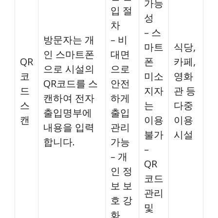
가능
입 절
성
차
– 스
방문자는 개
– 비
마트
식당,
인 스마트폰
대면
QR
폰
카페,
으로 시설의
으로
코
미소
영화
QR코드를 스
안전
드
지자
관 등
캔하여 전자
하게
스
는
다중
출입명부에
출입
캔
이용
이용
내용을 입력
관리
불가
시설
합니다.
가능
–
– 개
QR
인 정
코드
보 보
관리
호 강
및
화