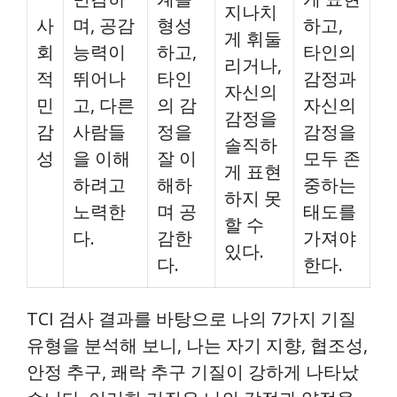
지나치
사
며, 공감
형성
하고,
게 휘둘
회
능력이
하고,
타인의
리거나,
적
뛰어나
타인
감정과
자신의
민
고, 다른
의 감
자신의
감정을
감
사람들
정을
감정을
솔직하
성
을 이해
잘 이
모두 존
게 표현
하려고
해하
중하는
하지 못
노력한
며 공
태도를
할 수
다.
감한
가져야
있다.
다.
한다.
TCI 검사 결과를 바탕으로 나의 7가지 기질
유형을 분석해 보니, 나는 자기 지향, 협조성,
안정 추구, 쾌락 추구 기질이 강하게 나타났