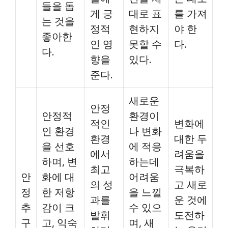
들을 돕
게 긍
대로 표
를 가져
는 것을
정적
현하지
야 한
좋아한
인 영
못할 수
다.
다.
향을
있다.
준다.
새로운
안정
안정적
환경이
적인
변화에
인 환경
나 변화
환경
대한 두
을 선호
에 적응
에서
려움을
하며, 변
하는데
최고
극복하
안
화에 대
어려움
의 성
고 새로
정
한 저항
을 느낄
과를
운 것에
추
감이 크
수 있으
발휘
도전하
구
고, 익숙
며, 새