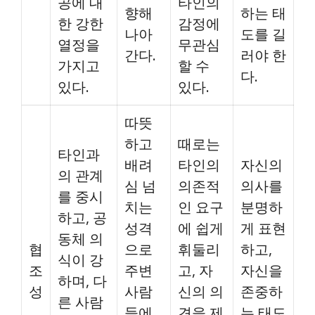
공에 대
타인의
향해
하는 태
한 강한
감정에
나아
도를 길
열정을
무관심
간다.
러야 한
가지고
할 수
다.
있다.
있다.
따뜻
하고
때로는
타인과
배려
타인의
자신의
의 관계
심 넘
의존적
의사를
를 중시
치는
인 요구
분명하
하고, 공
성격
에 쉽게
게 표현
동체 의
협
으로
휘둘리
하고,
식이 강
조
주변
고, 자
자신을
하며, 다
성
사람
신의 의
존중하
른 사람
들에
견을 제
는 태도