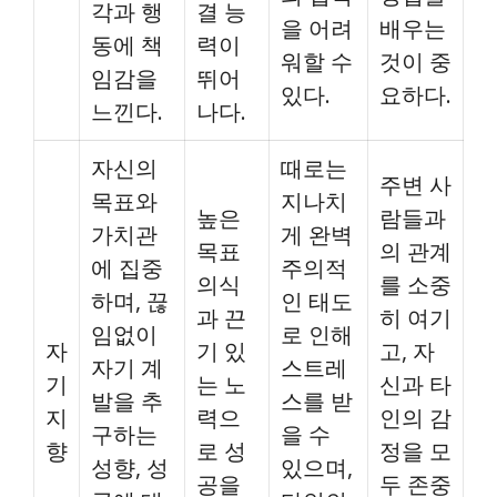
각과 행
결 능
을 어려
배우는
동에 책
력이
워할 수
것이 중
임감을
뛰어
있다.
요하다.
느낀다.
나다.
자신의
때로는
주변 사
목표와
지나치
높은
람들과
가치관
게 완벽
목표
의 관계
에 집중
주의적
의식
를 소중
하며, 끊
인 태도
과 끈
히 여기
임없이
로 인해
자
기 있
고, 자
자기 계
스트레
기
는 노
신과 타
발을 추
스를 받
지
력으
인의 감
구하는
을 수
향
로 성
정을 모
성향, 성
있으며,
공을
두 존중