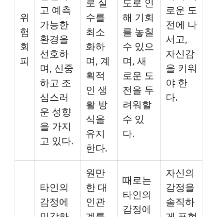
로 실
도로 인
고 예측
로운 도
위
수를
해 기회
가능한
전에 나
험
최소
를 놓칠
환경을
서고,
회
화하
수 있으
선호하
자신감
피
며, 계
며, 새
며, 신중
을 키워
획적
로운 도
하고 조
야 한
인 생
전을 두
심스러
다.
활 방
려워할
운 성향
식을
수 있
을 가지
유지
다.
고 있다.
한다.
원만
자신의
때로는
타인의
한 대
감정을
타인의
감정에
인관
솔직하
감정에
민감하
계를
게 표현