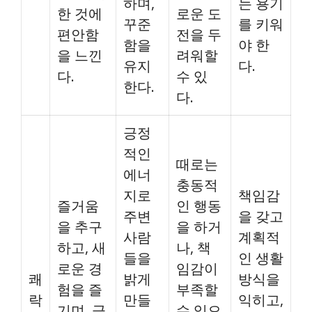
하며,
는 용기
한 것에
로운 도
꾸준
를 키워
편안함
전을 두
함을
야 한
을 느낀
려워할
유지
다.
다.
수 있
한다.
다.
긍정
적인
때로는
에너
충동적
지로
책임감
즐거움
인 행동
주변
을 갖고
을 추구
을 하거
사람
계획적
하고, 새
나, 책
들을
인 생활
로운 경
임감이
쾌
밝게
방식을
험을 즐
부족할
락
만들
익히고,
기며, 긍
수 있으