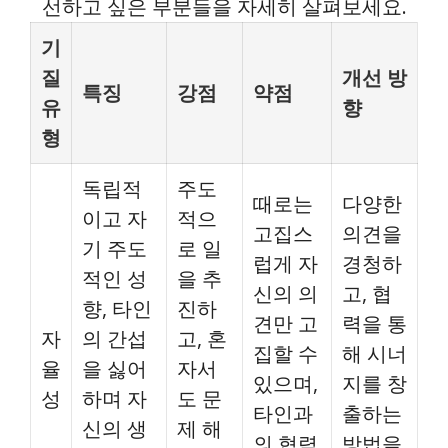
선하고 싶은 부분들을 자세히 살펴보세요.
기
질
개선 방
특징
강점
약점
유
향
형
독립적
주도
때로는
다양한
이고 자
적으
고집스
의견을
기 주도
로 일
럽게 자
경청하
적인 성
을 추
신의 의
고, 협
향, 타인
진하
견만 고
력을 통
자
의 간섭
고, 혼
집할 수
해 시너
율
을 싫어
자서
있으며,
지를 창
성
하며 자
도 문
타인과
출하는
신의 생
제 해
의 협력
방법을