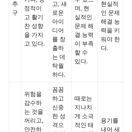
추
고, 새
현실적
정적이
며, 현
구
로운
인 문제
고 활기
실적인
아이
해결 능
찬 성향
문제 해
디어
력을 키
을 가지
결 능력
를 창
워야 한
고 있다.
이 부족
출하
다.
할 수
는 데
있다.
탁월
하다.
꼼꼼
위험을
하고
때로는
감수하
신중
지나치
는 것을
한 성
게 소극
꺼리고,
용기를
격으
적인 태
안전하
내어 새