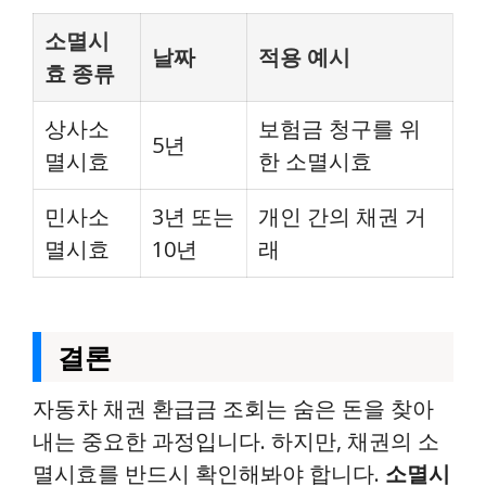
소멸시
날짜
적용 예시
효 종류
상사소
보험금 청구를 위
5년
멸시효
한 소멸시효
민사소
3년 또는
개인 간의 채권 거
멸시효
10년
래
결론
자동차 채권 환급금 조회는 숨은 돈을 찾아
내는 중요한 과정입니다. 하지만, 채권의 소
멸시효를 반드시 확인해봐야 합니다.
소멸시