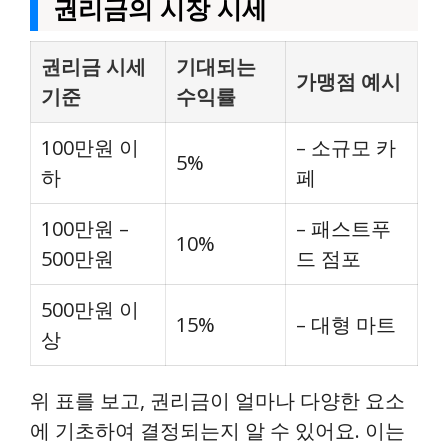
권리금의 시장 시세
권리금 시세
기대되는
가맹점 예시
기준
수익률
100만원 이
– 소규모 카
5%
하
페
100만원 –
– 패스트푸
10%
500만원
드 점포
500만원 이
15%
– 대형 마트
상
위 표를 보고, 권리금이 얼마나 다양한 요소
에 기초하여 결정되는지 알 수 있어요. 이는