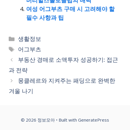
버리힐즈폴로클럽의 매력
여성 어그부츠 구매 시 고려해야 할
필수 사항과 팁
Categories
생활정보
Tags
어그부츠
부동산 경매로 소액투자 성공하기: 접근
과 전략
몽클레르와 지켜주는 패딩으로 완벽한
겨울 나기
© 2026 정보모아
• Built with
GeneratePress